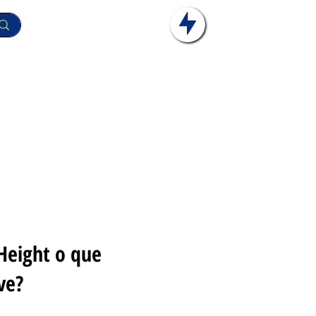
Height o que
ve?