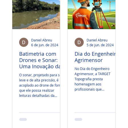
Daniel Abreu
Daniel Abreu
6 de jun. de 2024
2 min de leitura
5 de jun. de 2024
2 min
Batimetria com
Dia do Engenheiro
Drones e Sonar:
Agrimensor
Uma Inovação da
No Dia do Engenheiro
TARGET Topografia
Agrimensor, a TARGET
O sonar, projetado para ser
Topografia presta
leve e de alta precisão, é
homenagem aos
acoplado ao drone de forma
profissionais que
que ele possa realizar
desempenham um papel
leituras detalhadas da
crucial na construção de um
topografia