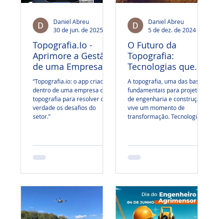
Daniel Abreu
Daniel Abreu
30 de jun. de 2025
2 min de leitura
5 de dez. de 2024
2 min
Topografia.Io -
O Futuro da
Aprimore a Gestão
Topografia:
de uma Empresa
Tecnologias que
de Topografia
Estão
“Topografia.io: o app criado
A topografia, uma das bases
Transformando o
dentro de uma empresa de
fundamentais para projetos
Setor
topografia para resolver de
de engenharia e construção,
verdade os desafios do
vive um momento de
setor.”
transformação. Tecnologias
como drones