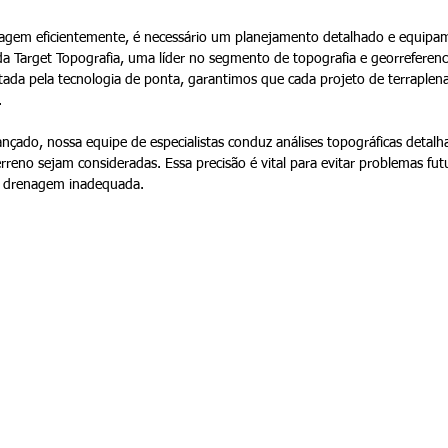
enagem eficientemente, é necessário um planejamento detalhado e equipam
 da Target Topografia, uma líder no segmento de topografia e georreferen
ada pela tecnologia de ponta, garantimos que cada projeto de terraplen
.
çado, nossa equipe de especialistas conduz análises topográficas detal
erreno sejam consideradas. Essa precisão é vital para evitar problemas fu
ou drenagem inadequada.