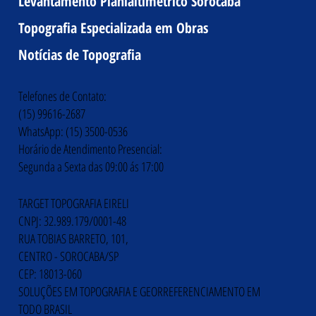
Levantamento Planialtimétrico Sorocaba
Topografia Especializada em Obras
Notícias de Topografia
Telefones de Contato:
(15) 99616-2687
WhatsApp: (15) 3500-0536
Horário de Atendimento Presencial:
Segunda a Sexta das 09:00 ás 17:00
TARGET TOPOGRAFIA EIRELI
CNPJ: 32.989.179/0001-48
RUA TOBIAS BARRETO, 101,
CENTRO - SOROCABA/SP
CEP: 18013-060
SOLUÇÕES EM TOPOGRAFIA E GEORREFERENCIAMENTO EM
TODO BRASIL