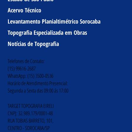
Acervo Técnico
Levantamento Planialtimétrico Sorocaba
Topografia Especializada em Obras
Notícias de Topografia
Telefones de Contato:
(15) 99616-2687
WhatsApp: (15) 3500-0536
Horário de Atendimento Presencial:
Segunda a Sexta das 09:00 ás 17:00
TARGET TOPOGRAFIA EIRELI
CNPJ: 32.989.179/0001-48
RUA TOBIAS BARRETO, 101,
CENTRO - SOROCABA/SP