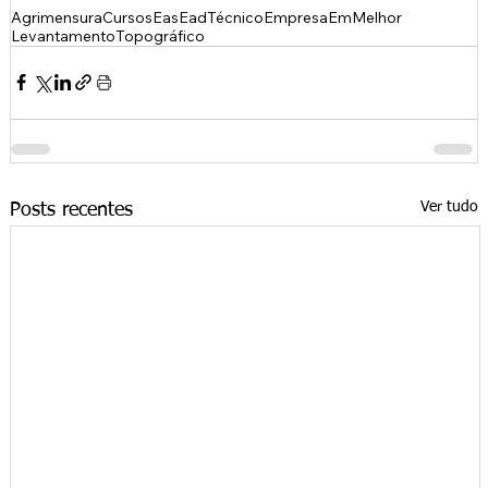
Agrimensura
Cursos
Eas
Ead
Técnico
Empresa
Em
Melhor
Levantamento
Topográfico
Ver tudo
Posts recentes