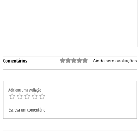
Comentários
Avaliado com 0 de 5 estrelas.
Ainda sem avaliações
Adicione uma avaliação
Escreva um comentário
A Melhor Empresa de Topografia de São Paulo