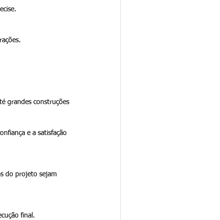
ecise.
rações.
té grandes construções
nfiança e a satisfação 
s do projeto sejam 
cução final.